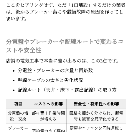
ここをヒアリングせず、ただ「1口増設」するだけの業者
は、後からブレーカー落ちや設備故障の原因を作ってし
まいます。
分電盤やブレーカーや配線ルートで変わるコ
ストや安全性
店舗の電気工事で本当に差が出るのは、この3点です。
分電盤・ブレーカーの容量と回路数
幹線ケーブルの太さと劣化状況
配線ルート（天井・床下・露出配線）の取り方
項目
コストへの影響
安全性・将来性への影響
分電盤の増
部材費＋作業時間
回路を細かく分けられ、漏電
設・交換
が増える
時も被害を局所化できる
ブレーカー
厨房やエアコンを同時運転し
契約電力や工事内