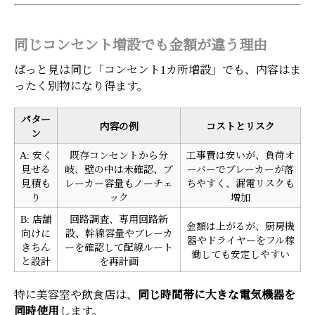
同じコンセント増設でも金額が違う理由
ぱっと見は同じ「コンセント1カ所増設」でも、内容はま
ったく別物になり得ます。
パター
内容の例
コストとリスク
ン
A: 安く
既存コンセントから分
工事費は安いが、負荷オ
見せる
岐、壁の中は未確認、ブ
ーバーでブレーカーが落
見積も
レーカー容量もノーチェ
ちやすく、漏電リスクも
り
ック
増加
B: 店舗
回路調査、専用回路新
金額は上がるが、厨房機
向けに
設、幹線容量やブレーカ
器やドライヤーをフル稼
きちん
ーを確認して配線ルート
働しても安定しやすい
と設計
を再計画
特に美容室や飲食店は、
同じ時間帯に大きな電気機器を
同時使用
します。