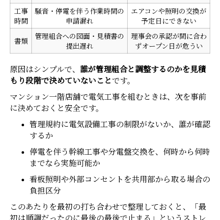
工事
騒音・停電を伴う作業時間の
エアコンや照明の交換が
時間
申請漏れ
予定日にできない
管理組合への図面・見積書の
理事会の承認が間に合わ
書類
提出遅れ
ずオープン日が危うい
原因はシンプルで、
誰が管理組合と調整するのかを見積
もり段階で決めていないこと
です。
マンション一階店舗で電気工事を組むときは、次を事前
に決めておくと安全です。
管理規約に電気設備工事の制限がないか、誰が確認
するか
停電を伴う幹線工事や分電盤交換を、何時から何時
までなら実施可能か
看板照明や外部コンセントを共用部から取る場合の
負担区分
このあたりを最初の打ち合わせで整理しておくと、「最
初は順調だったのに最後の最後で止まる」というストレ