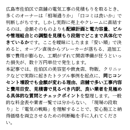
広島市佐伯区で店舗の電気工事の見積もりを取るとき、
多くのオーナーは「相場通りか」「口コミは良いか」で
判断しがちです。しかし実際に売上やクレームに直結す
るのは、金額そのものよりも
配線計画と電力容量、ビル
や管理組合との調整を見積もり段階でどこまで具体化で
きているか
です。ここを曖昧にしたまま「安い順」で決
めると、オープン直後からブレーカーが落ちる、追加工
事で費用が膨らむ、工期がずれて開店準備が狂うといっ
た損失が、数十万円単位で発生します。
本記事では、佐伯区の美容室や飲食店、物販、クリニッ
クなどで実際に起きたトラブル事例を起点に、
同じコン
セント増設でも金額が変わる理由、店舗で多い工事内容
と費用目安、見積書で見るべき内訳、良い業者を見極め
る具体的な質問とチェックポイント
を整理します。一般
的な料金表や業者一覧では分からない、「現場の段取
り」と「電気の戦略」を理解することで、安心施工と納
得価格を両立させるための判断軸を手に入れてくださ
い。