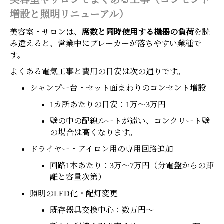
美容室やサロンでよくある工事（コンセント
増設と照明リニューアル）
美容室・サロンは、
席数と同時使用する機器の負荷
を読
み違えると、営業中にブレーカーが落ちやすい業種で
す。
よくある電気工事と費用の目安は次の通りです。
シャンプー台・セット面まわりのコンセント増設
1カ所あたりの目安：1万〜3万円
壁の中の配線ルートが遠い、コンクリート壁
の場合は高くなります。
ドライヤー・アイロン用の専用回路追加
回路1本あたり：3万〜7万円（分電盤からの距
離と容量次第）
照明のLED化・配灯変更
既存器具交換中心：数万円〜