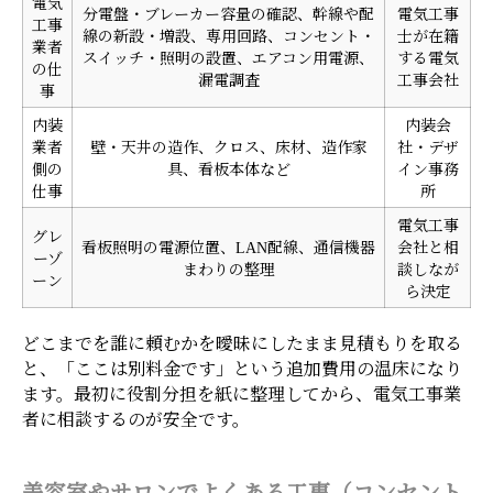
電気
分電盤・ブレーカー容量の確認、幹線や配
電気工事
工事
線の新設・増設、専用回路、コンセント・
士が在籍
業者
スイッチ・照明の設置、エアコン用電源、
する電気
の仕
漏電調査
工事会社
事
内装
内装会
業者
壁・天井の造作、クロス、床材、造作家
社・デザ
側の
具、看板本体など
イン事務
仕事
所
電気工事
グレ
看板照明の電源位置、LAN配線、通信機器
会社と相
ーゾ
まわりの整理
談しなが
ーン
ら決定
どこまでを誰に頼むかを曖昧にしたまま見積もりを取る
と、「ここは別料金です」という追加費用の温床になり
ます。最初に役割分担を紙に整理してから、電気工事業
者に相談するのが安全です。