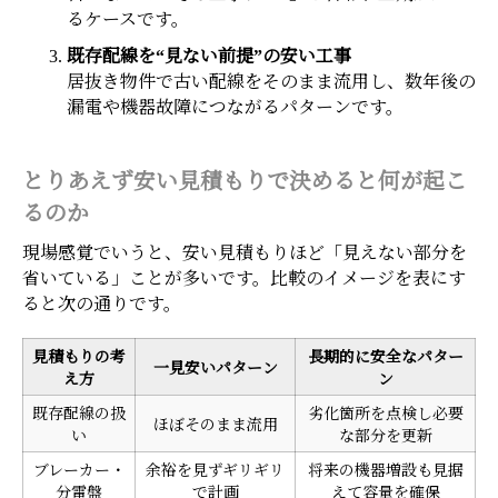
るケースです。
既存配線を“見ない前提”の安い工事
居抜き物件で古い配線をそのまま流用し、数年後の
漏電や機器故障につながるパターンです。
とりあえず安い見積もりで決めると何が起こ
るのか
現場感覚でいうと、安い見積もりほど「見えない部分を
省いている」ことが多いです。比較のイメージを表にす
ると次の通りです。
見積もりの考
長期的に安全なパター
一見安いパターン
え方
ン
既存配線の扱
劣化箇所を点検し必要
ほぼそのまま流用
い
な部分を更新
ブレーカー・
余裕を見ずギリギリ
将来の機器増設も見据
分電盤
で計画
えて容量を確保