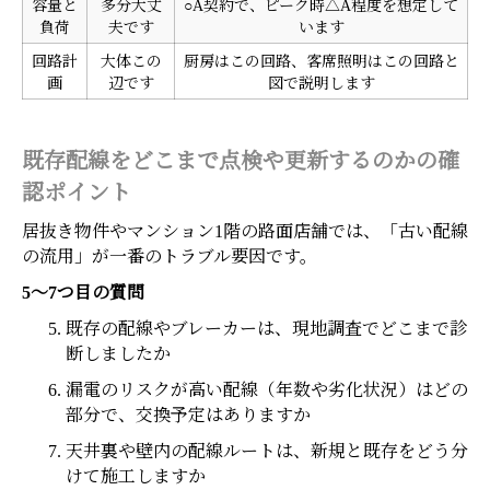
容量と
多分大丈
○A契約で、ピーク時△A程度を想定して
負荷
夫です
います
回路計
大体この
厨房はこの回路、客席照明はこの回路と
画
辺です
図で説明します
既存配線をどこまで点検や更新するのかの確
認ポイント
居抜き物件やマンション1階の路面店舗では、「古い配線
の流用」が一番のトラブル要因です。
5〜7つ目の質問
既存の配線やブレーカーは、現地調査でどこまで診
断しましたか
漏電のリスクが高い配線（年数や劣化状況）はどの
部分で、交換予定はありますか
天井裏や壁内の配線ルートは、新規と既存をどう分
けて施工しますか