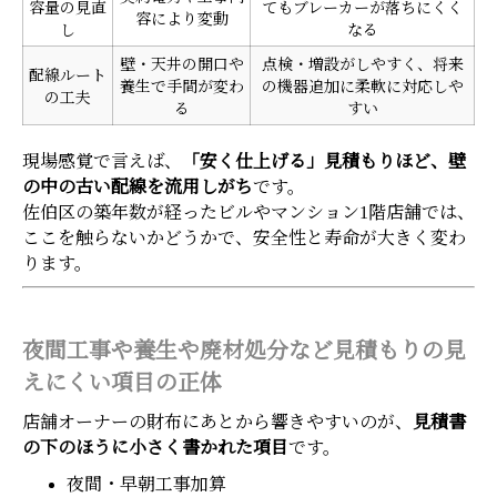
容量の見直
てもブレーカーが落ちにくく
容により変動
し
なる
壁・天井の開口や
点検・増設がしやすく、将来
配線ルート
養生で手間が変わ
の機器追加に柔軟に対応しや
の工夫
る
すい
現場感覚で言えば、
「安く仕上げる」見積もりほど、壁
の中の古い配線を流用しがち
です。
佐伯区の築年数が経ったビルやマンション1階店舗では、
ここを触らないかどうかで、安全性と寿命が大きく変わ
ります。
夜間工事や養生や廃材処分など見積もりの見
えにくい項目の正体
店舗オーナーの財布にあとから響きやすいのが、
見積書
の下のほうに小さく書かれた項目
です。
夜間・早朝工事加算